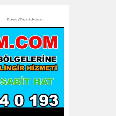
Trabzon Çilingir & Anahtarcı