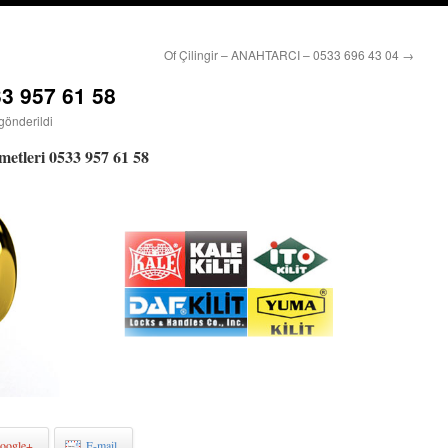
Of Çilingir – ANAHTARCI – 0533 696 43 04
→
3 957 61 58
gönderildi
metleri 0533 957 61 58
oogle+
E-mail