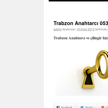
atla
Trabzon Anahtarcı 053
admin
tarafından
19 Eylül 2013
tarihinde 
Trabzon Anahtarcı ve çilingir hiz
Facebook
Twitter
G