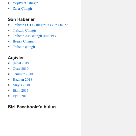
Yeşilyurt Çilingir
Zafer Çilingir
Son Haberler
Trabzon OTO Çilingir 0533 957 61 58
Trabzon Çilingir
Trabzon Acil çilingir 4440193
Beşirli Çilingir
Trabzon çilingir
Arşivler
Şubat 2019
Ocak 2019
Temmuz 2018
Haziran 2018
Mayıs 2018
Ekim 2013
Eylül 2013
Bizi Facebookt’a bulun