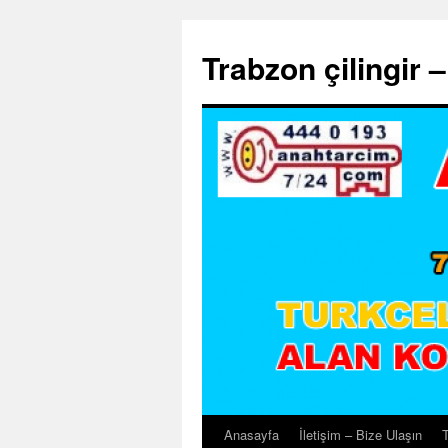
Trabzon çilingir 
Anasayfa
İletişim – Bize Ulaşın
T
İçeriğe