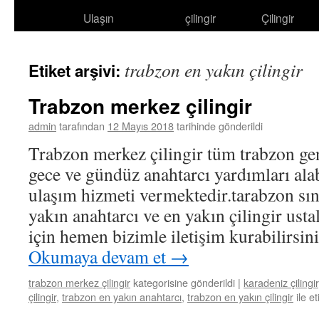
Ulaşın
çilingir
Çilingir
atla
trabzon en yakın çilingir
Etiket arşivi:
Trabzon merkez çilingir
admin
tarafından
12 Mayıs 2018
tarihinde gönderildi
Trabzon merkez çilingir tüm trabzon gen
gece ve gündüz anahtarcı yardımları alab
ulaşım hizmeti vermektedir.tarabzon sınır
yakın anahtarcı ve en yakın çilingir usta
için hemen bizimle iletişim kurabilirsin
Okumaya devam et
→
trabzon merkez çilingir
kategorisine gönderildi
|
karadeniz çilingir
çilingir
,
trabzon en yakın anahtarcı
,
trabzon en yakın çilingir
ile e