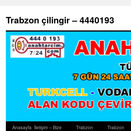
Trabzon çilingir – 4440193
Anasayfa
İletişim – Bize
Trabzon
Trabzon
İçeriğe