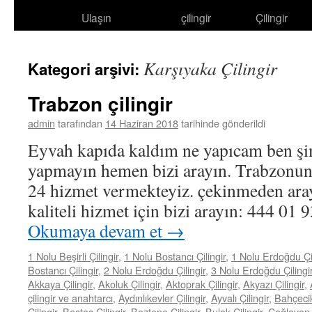
Ulaşın
çilingir
Çilingir
atla
Karşıyaka Çilingir
Kategori arşivi:
Trabzon çilingir
admin
tarafından
14 Haziran 2018
tarihinde gönderildi
Eyvah kapıda kaldım ne yapıcam ben şi
yapmayın hemen bizi arayın. Trabzonun
24 hizmet vermekteyiz. çekinmeden aray
kaliteli hizmet için bizi arayın: 444 0
Okumaya devam et
→
1 Nolu Beşirli Çilingir
,
1 Nolu Bostancı Çilingir
,
1 Nolu Erdoğdu Çil
Bostancı Çilingir
,
2 Nolu Erdoğdu Çilingir
,
3 Nolu Erdoğdu Çilingi
Akkaya Çilingir
,
Akoluk Çilingir
,
Aktoprak Çilingir
,
Akyazı Çilingir
,
çilingir ve anahtarcı
,
Aydınlıkevler Çilingir
,
Ayvalı Çilingir
,
Bahçecik
Çilingir
,
Beştaş Çilingir
,
Boztepe Çilingir
,
Bulak Çilingir
,
Çağlayan Ç