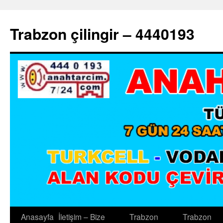
Trabzon çilingir – 4440193
Anasayfa
İletişim – Bize
Trabzon
Trabzon
İçeriğe