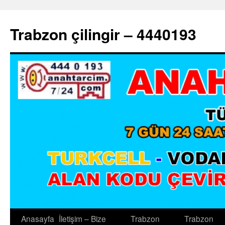
Trabzon çilingir – 4440193
Anasayfa
İletişim – Bize
Trabzon
Trabzon
İçeriğe