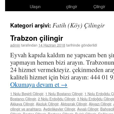
Ulaşın
çilingir
Çilingir
atla
Fatih (Köy) Çilingir
Kategori arşivi:
Trabzon çilingir
admin
tarafından
14 Haziran 2018
tarihinde gönderildi
Eyvah kapıda kaldım ne yapıcam ben şi
yapmayın hemen bizi arayın. Trabzonun
24 hizmet vermekteyiz. çekinmeden aray
kaliteli hizmet için bizi arayın: 444 0
Okumaya devam et
→
1 Nolu Beşirli Çilingir
,
1 Nolu Bostancı Çilingir
,
1 Nolu Erdoğdu Çil
Bostancı Çilingir
,
2 Nolu Erdoğdu Çilingir
,
3 Nolu Erdoğdu Çilingi
Akkaya Çilingir
,
Akoluk Çilingir
,
Aktoprak Çilingir
,
Akyazı Çilingir
,
çilingir ve anahtarcı
,
Aydınlıkevler Çilingir
,
Ayvalı Çilingir
,
Bahçecik
Çilingir
,
Beştaş Çilingir
,
Boztepe Çilingir
,
Bulak Çilingir
,
Çağlayan Ç