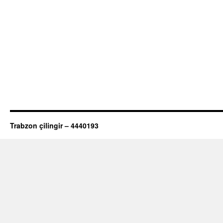
Trabzon çilingir – 4440193