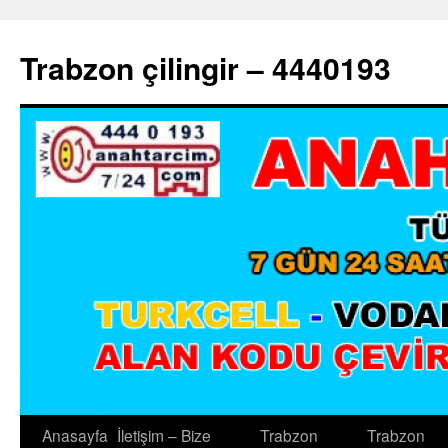
Trabzon çilingir – 4440193
Anasayfa
İletişim – Bize
Trabzon
Trabzon
İçeriğe