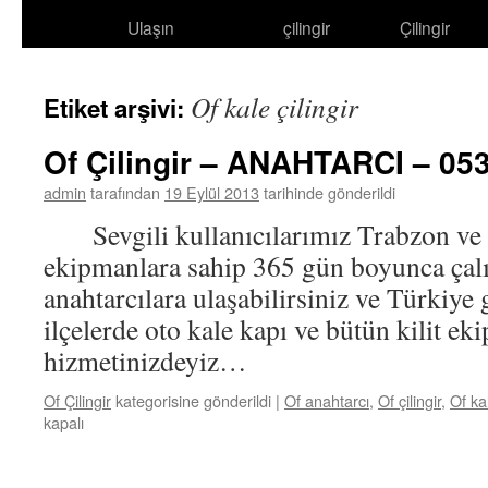
Ulaşın
çilingir
Çilingir
atla
Of kale çilingir
Etiket arşivi:
Of Çilingir – ANAHTARCI – 05
admin
tarafından
19 Eylül 2013
tarihinde gönderildi
Sevgili kullanıcılarımız Trabzon ve b
ekipmanlara sahip 365 gün boyunca çalı
anahtarcılara ulaşabilirsiniz ve Türkiye 
ilçelerde oto kale kapı ve bütün kilit e
hizmetinizdeyiz…
Of Çilingir
kategorisine gönderildi
|
Of anahtarcı
,
Of çilingir
,
Of kal
kapalı