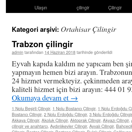
Ulaşın
çilingir
Çilingir
atla
Ortahisar Çilingir
Kategori arşivi:
Trabzon çilingir
admin
tarafından
14 Haziran 2018
tarihinde gönderildi
Eyvah kapıda kaldım ne yapıcam ben şi
yapmayın hemen bizi arayın. Trabzonun
24 hizmet vermekteyiz. çekinmeden aray
kaliteli hizmet için bizi arayın: 444 0
Okumaya devam et
→
1 Nolu Beşirli Çilingir
,
1 Nolu Bostancı Çilingir
,
1 Nolu Erdoğdu Çil
Bostancı Çilingir
,
2 Nolu Erdoğdu Çilingir
,
3 Nolu Erdoğdu Çilingi
Akkaya Çilingir
,
Akoluk Çilingir
,
Aktoprak Çilingir
,
Akyazı Çilingir
,
çilingir ve anahtarcı
,
Aydınlıkevler Çilingir
,
Ayvalı Çilingir
,
Bahçecik
Çilingir
,
Beştaş Çilingir
,
Boztepe Çilingir
,
Bulak Çilingir
,
Çağlayan Ç