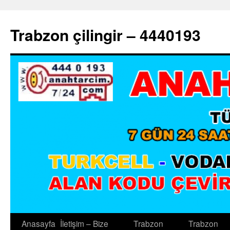
Trabzon çilingir – 4440193
Anasayfa
İletişim – Bize
Trabzon
Trabzon
İçeriğe