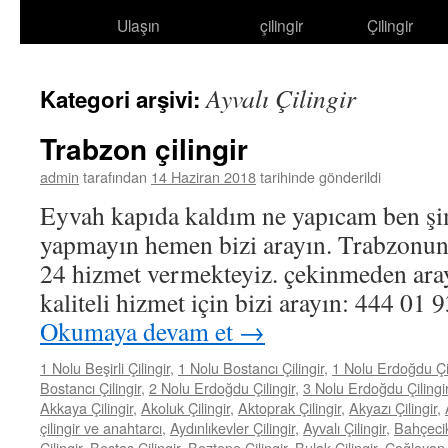
Ulaşın
çilingir
Çilingir
atla
Ayvalı Çilingir
Kategori arşivi:
Trabzon çilingir
admin
tarafından
14 Haziran 2018
tarihinde gönderildi
Eyvah kapıda kaldım ne yapıcam ben şi
yapmayın hemen bizi arayın. Trabzonun
24 hizmet vermekteyiz. çekinmeden aray
kaliteli hizmet için bizi arayın: 444 0
Okumaya devam et
→
1 Nolu Beşirli Çilingir
,
1 Nolu Bostancı Çilingir
,
1 Nolu Erdoğdu Çil
Bostancı Çilingir
,
2 Nolu Erdoğdu Çilingir
,
3 Nolu Erdoğdu Çilingi
Akkaya Çilingir
,
Akoluk Çilingir
,
Aktoprak Çilingir
,
Akyazı Çilingir
,
çilingir ve anahtarcı
,
Aydınlıkevler Çilingir
,
Ayvalı Çilingir
,
Bahçecik
Çilingir
,
Beştaş Çilingir
,
Boztepe Çilingir
,
Bulak Çilingir
,
Çağlayan Ç