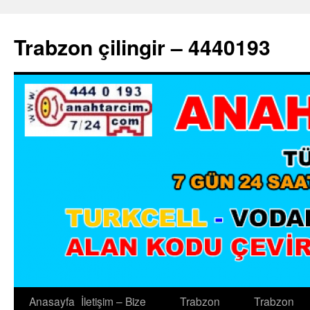
Trabzon çilingir – 4440193
Anasayfa
İletişim – Bize
Trabzon
Trabzon
İçeriğe