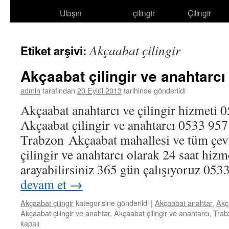
Ulaşın
çilingir
Çilingir
atla
Akçaabat çilingir
Etiket arşivi:
Akçaabat çilingir ve anahtarcı
admin
tarafından
20 Eylül 2013
tarihinde gönderildi
Akçaabat anahtarcı ve çilingir hizmeti 
Akçaabat çilingir ve anahtarcı 0533 9
Trabzon Akçaabat mahallesi ve tüm çevr
çilingir ve anahtarcı olarak 24 saat hi
arayabilirsiniz 365 gün çalışıyoruz 05
devam et
→
Akçaabat çilingir
kategorisine gönderildi
|
Akçaabat anahtar
,
Akç
Akçaabat çilingir ve anahtar
,
Akçaabat çilingir ve anahtarcı
,
Trabz
kapalı