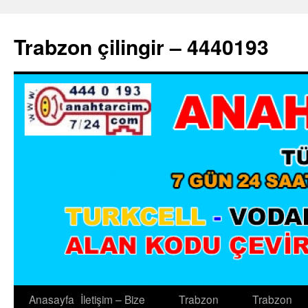
Trabzon çilingir – 4440193
Anasayfa
İletişim – Bize
Trabzon
Trabzon
İçeriğe