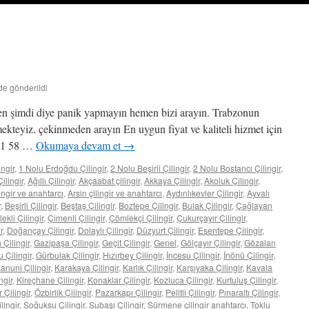
nde gönderildi
n şimdi diye panik yapmayın hemen bizi arayın. Trabzonun
ekteyiz. çekinmeden arayın En uygun fiyat ve kaliteli hizmet için
 61 58 …
Okumaya devam et
→
ngir
,
1 Nolu Erdoğdu Çilingir
,
2 Nolu Beşirli Çilingir
,
2 Nolu Bostancı Çilingir
,
ilingir
,
Ağıllı Çilingir
,
Akçaabat çilingir
,
Akkaya Çilingir
,
Akoluk Çilingir
,
lingir ve anahtarcı
,
Arsin çilingir ve anahtarcı
,
Aydınlıkevler Çilingir
,
Ayvalı
r
,
Beşirli Çilingir
,
Beştaş Çilingir
,
Boztepe Çilingir
,
Bulak Çilingir
,
Çağlayan
lekli Çilingir
,
Çimenli Çilingir
,
Çömlekçi Çilingir
,
Çukurçayır Çilingir
,
r
,
Doğançay Çilingir
,
Dolaylı Çilingir
,
Düzyurt Çilingir
,
Esentepe Çilingir
,
 Çilingir
,
Gazipaşa Çilingir
,
Geçit Çilingir
,
Genel
,
Gölçayır Çilingir
,
Gözalan
Çilingir
,
Gürbulak Çilingir
,
Hızırbey Çilingir
,
İncesu Çilingir
,
İnönü Çilingir
,
anuni Çilingir
,
Karakaya Çilingir
,
Karlık Çilingir
,
Karşıyaka Çilingir
,
Kavala
ngir
,
Kireçhane Çilingir
,
Konaklar Çilingir
,
Kozluca Çilingir
,
Kurtuluş Çilingir
,
 Çilingir
,
Özbirlik Çilingir
,
Pazarkapı Çilingir
,
Pelitli Çilingir
,
Pınaraltı Çilingir
,
lingir
,
Soğuksu Çilingir
,
Subaşı Çilingir
,
Sürmene çilingir anahtarcı
,
Toklu