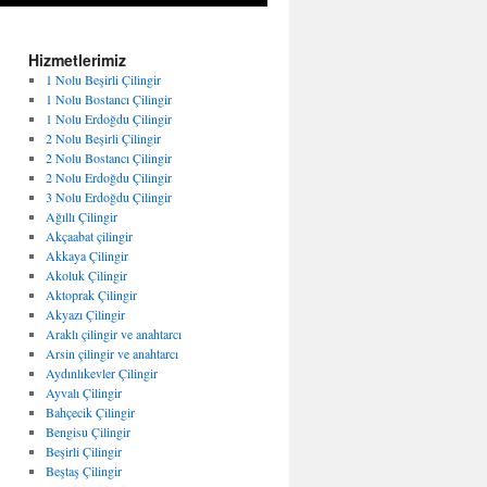
Hizmetlerimiz
1 Nolu Beşirli Çilingir
1 Nolu Bostancı Çilingir
1 Nolu Erdoğdu Çilingir
2 Nolu Beşirli Çilingir
2 Nolu Bostancı Çilingir
2 Nolu Erdoğdu Çilingir
3 Nolu Erdoğdu Çilingir
Ağıllı Çilingir
Akçaabat çilingir
Akkaya Çilingir
Akoluk Çilingir
Aktoprak Çilingir
Akyazı Çilingir
Araklı çilingir ve anahtarcı
Arsin çilingir ve anahtarcı
Aydınlıkevler Çilingir
Ayvalı Çilingir
Bahçecik Çilingir
Bengisu Çilingir
Beşirli Çilingir
Beştaş Çilingir