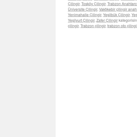
Çilingir
,
Tosköy Çilingir
,
Trabzon Anahtarcı 
Üniversite Çilingir
,
Vakfıkebir çilingir anah
Yenimahalle Çilingir
,
Yeşilbük Çilingir
,
Yeş
Yeşilyurt Çilingir
,
Zafer Çilingir
kategorisin
çilingir
,
Trabzon çilingir
,
trabzon oto çilingi