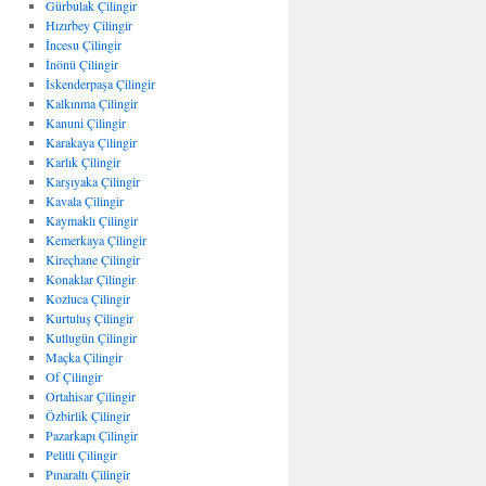
Gürbulak Çilingir
Hızırbey Çilingir
İncesu Çilingir
İnönü Çilingir
İskenderpaşa Çilingir
Kalkınma Çilingir
Kanuni Çilingir
Karakaya Çilingir
Karlık Çilingir
Karşıyaka Çilingir
Kavala Çilingir
Kaymaklı Çilingir
Kemerkaya Çilingir
Kireçhane Çilingir
Konaklar Çilingir
Kozluca Çilingir
Kurtuluş Çilingir
Kutlugün Çilingir
Maçka Çilingir
Of Çilingir
Ortahisar Çilingir
Özbirlik Çilingir
Pazarkapı Çilingir
Pelitli Çilingir
Pınaraltı Çilingir