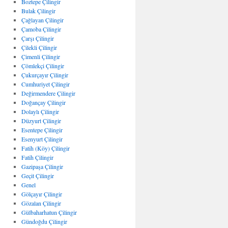
Boztepe Çilingir
Bulak Çilingir
Çağlayan Çilingir
Çamoba Çilingir
Çarşı Çilingir
Çilekli Çilingir
Çimenli Çilingir
Çömlekçi Çilingir
Çukurçayır Çilingir
Cumhuriyet Çilingir
Değirmendere Çilingir
Doğançay Çilingir
Dolaylı Çilingir
Düzyurt Çilingir
Esentepe Çilingir
Esenyurt Çilingir
Fatih (Köy) Çilingir
Fatih Çilingir
Gazipaşa Çilingir
Geçit Çilingir
Genel
Gölçayır Çilingir
Gözalan Çilingir
Gülbaharhatun Çilingir
Gündoğdu Çilingir