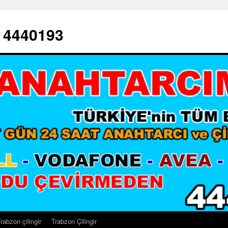
– 4440193
rabzon çilingir
Trabzon Çilingir