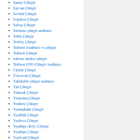
Sanayi Çilingir
Sayvan Çilingir
Sevimli Çilingir
Soğuksu Çilingir
Subaşı Çilingir
Sürmene çilingir anahtarcı
Toklu Çilingir
Tosköy Çilingir
Trabzon Anahtarcı ve çilingir
Trabzon Çilingir
trabzon merkez çilingir
Trabzon OTO Çilingir Anahtarcı
Uğurlu Çilingir
Üniversite Çilingir
Vakfıkebir çilingir anahtarcı
Yalı Çilingir
Yalıncak Çilingir
Yenicuma Çilingir
Yeniköy Çilingir
Yenimahalle Çilingir
Yeşilbük Çilingir
Yeşilova Çilingir
Yeşiltepe (Köy) Çilingir
Yeşiltepe Çilingir
Yeşilvadi Çilingir