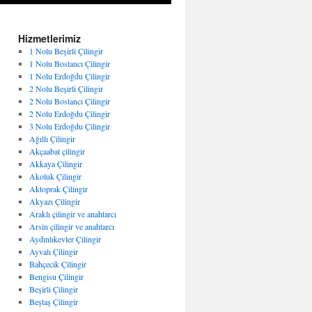
Hizmetlerimiz
1 Nolu Beşirli Çilingir
1 Nolu Bostancı Çilingir
1 Nolu Erdoğdu Çilingir
2 Nolu Beşirli Çilingir
2 Nolu Bostancı Çilingir
2 Nolu Erdoğdu Çilingir
3 Nolu Erdoğdu Çilingir
Ağıllı Çilingir
Akçaabat çilingir
Akkaya Çilingir
Akoluk Çilingir
Aktoprak Çilingir
Akyazı Çilingir
Araklı çilingir ve anahtarcı
Arsin çilingir ve anahtarcı
Aydınlıkevler Çilingir
Ayvalı Çilingir
Bahçecik Çilingir
Bengisu Çilingir
Beşirli Çilingir
Beştaş Çilingir