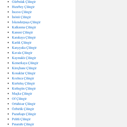
Gürbulak Çilingir
Hızırbey Çilingir
İncesu Çilingir
İnönü Çilingir
İskenderpaşa Çilingir
Kalkınma Çilingir
Kanuni Çilingir
Karakaya Çilingir
Karlık Çilingir
Karşıyaka Çilingir
Kavala Çilingir
Kaymaklı Çilingir
Kemerkaya Çilingir
Kireçhane Çilingir
Konaklar Çilingir
Kozluca Çilingir
Kurtuluş Çilingir
Kutlugün Çilingir
Maçka Çilingir
Of Çilingir
Ortahisar Çilingir
Özbirlik Çilingir
Pazarkapı Çilingir
Pelitli Çilingir
Pınaraltı Çilingir