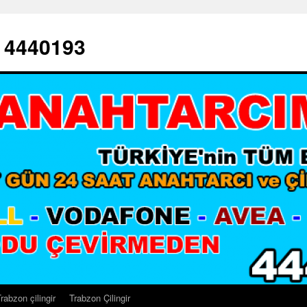
– 4440193
rabzon çilingir
Trabzon Çilingir