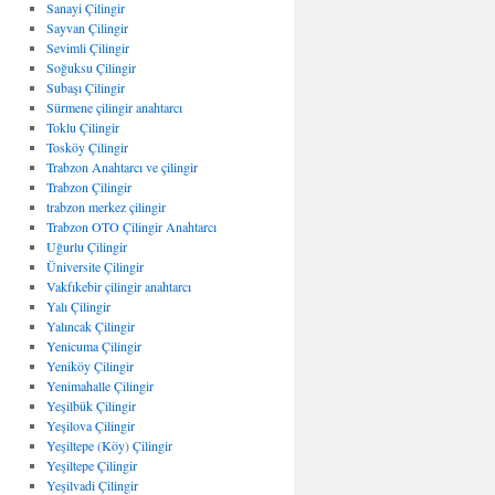
Sanayi Çilingir
Sayvan Çilingir
Sevimli Çilingir
Soğuksu Çilingir
Subaşı Çilingir
Sürmene çilingir anahtarcı
Toklu Çilingir
Tosköy Çilingir
Trabzon Anahtarcı ve çilingir
Trabzon Çilingir
trabzon merkez çilingir
Trabzon OTO Çilingir Anahtarcı
Uğurlu Çilingir
Üniversite Çilingir
Vakfıkebir çilingir anahtarcı
Yalı Çilingir
Yalıncak Çilingir
Yenicuma Çilingir
Yeniköy Çilingir
Yenimahalle Çilingir
Yeşilbük Çilingir
Yeşilova Çilingir
Yeşiltepe (Köy) Çilingir
Yeşiltepe Çilingir
Yeşilvadi Çilingir