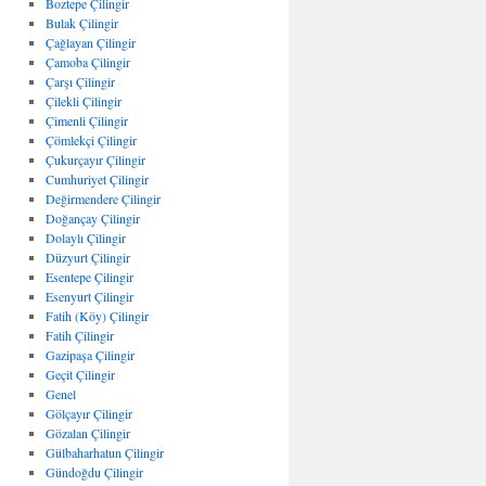
Boztepe Çilingir
Bulak Çilingir
Çağlayan Çilingir
Çamoba Çilingir
Çarşı Çilingir
Çilekli Çilingir
Çimenli Çilingir
Çömlekçi Çilingir
Çukurçayır Çilingir
Cumhuriyet Çilingir
Değirmendere Çilingir
Doğançay Çilingir
Dolaylı Çilingir
Düzyurt Çilingir
Esentepe Çilingir
Esenyurt Çilingir
Fatih (Köy) Çilingir
Fatih Çilingir
Gazipaşa Çilingir
Geçit Çilingir
Genel
Gölçayır Çilingir
Gözalan Çilingir
Gülbaharhatun Çilingir
Gündoğdu Çilingir