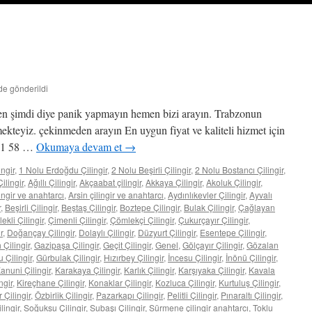
nde gönderildi
n şimdi diye panik yapmayın hemen bizi arayın. Trabzonun
ekteyiz. çekinmeden arayın En uygun fiyat ve kaliteli hizmet için
 61 58 …
Okumaya devam et
→
ngir
,
1 Nolu Erdoğdu Çilingir
,
2 Nolu Beşirli Çilingir
,
2 Nolu Bostancı Çilingir
,
ilingir
,
Ağıllı Çilingir
,
Akçaabat çilingir
,
Akkaya Çilingir
,
Akoluk Çilingir
,
lingir ve anahtarcı
,
Arsin çilingir ve anahtarcı
,
Aydınlıkevler Çilingir
,
Ayvalı
r
,
Beşirli Çilingir
,
Beştaş Çilingir
,
Boztepe Çilingir
,
Bulak Çilingir
,
Çağlayan
lekli Çilingir
,
Çimenli Çilingir
,
Çömlekçi Çilingir
,
Çukurçayır Çilingir
,
r
,
Doğançay Çilingir
,
Dolaylı Çilingir
,
Düzyurt Çilingir
,
Esentepe Çilingir
,
 Çilingir
,
Gazipaşa Çilingir
,
Geçit Çilingir
,
Genel
,
Gölçayır Çilingir
,
Gözalan
Çilingir
,
Gürbulak Çilingir
,
Hızırbey Çilingir
,
İncesu Çilingir
,
İnönü Çilingir
,
anuni Çilingir
,
Karakaya Çilingir
,
Karlık Çilingir
,
Karşıyaka Çilingir
,
Kavala
ngir
,
Kireçhane Çilingir
,
Konaklar Çilingir
,
Kozluca Çilingir
,
Kurtuluş Çilingir
,
 Çilingir
,
Özbirlik Çilingir
,
Pazarkapı Çilingir
,
Pelitli Çilingir
,
Pınaraltı Çilingir
,
lingir
,
Soğuksu Çilingir
,
Subaşı Çilingir
,
Sürmene çilingir anahtarcı
,
Toklu