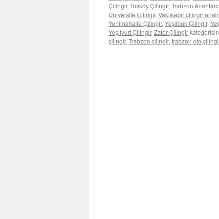
Çilingir
,
Tosköy Çilingir
,
Trabzon Anahtarcı 
Üniversite Çilingir
,
Vakfıkebir çilingir anah
Yenimahalle Çilingir
,
Yeşilbük Çilingir
,
Yeş
Yeşilyurt Çilingir
,
Zafer Çilingir
kategorisin
çilingir
,
Trabzon çilingir
,
trabzon oto çilingi