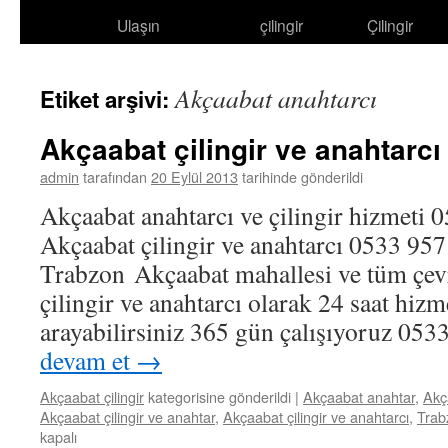
Ulaşın
çilingir
Çilingir
atla
Akçaabat anahtarcı
Etiket arşivi:
Akçaabat çilingir ve anahtarcı
admin
tarafından
20 Eylül 2013
tarihinde gönderildi
Akçaabat anahtarcı ve çilingir hizmeti 
Akçaabat çilingir ve anahtarcı 0533 9
Trabzon Akçaabat mahallesi ve tüm çevr
çilingir ve anahtarcı olarak 24 saat hi
arayabilirsiniz 365 gün çalışıyoruz 05
devam et
→
Akçaabat çilingir
kategorisine gönderildi
|
Akçaabat anahtar
,
Akç
Akçaabat çilingir ve anahtar
,
Akçaabat çilingir ve anahtarcı
,
Trabz
kapalı