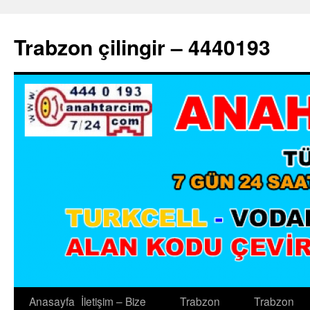
Trabzon çilingir – 4440193
Anasayfa
İletişim – Bize
Trabzon
Trabzon
İçeriğe