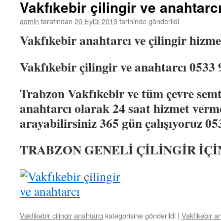
Anahtarcı
Vakfıkebir çilingir ve anahtarc
–
+90533
admin
tarafından
20 Eylül 2013
tarihinde gönderildi
957
Vakfıkebir anahtarcı ve çilingir hizm
61
58
için
Vakfıkebir
çilingir ve anahtarcı 0533
Trabzon
Vakfıkebir
ve tüm çevre semtl
anahtarcı olarak 24 saat hizmet ver
arayabilirsiniz 365 gün çalışıyoruz 05
TRABZON GENELİ ÇİLİNGİR İÇİN 
Vakfıkebir çilingir anahtarcı
kategorisine gönderildi
|
Vakfıkebir a