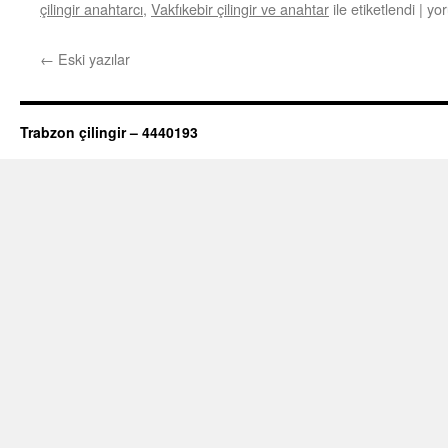
çilingir anahtarcı
,
Vakfıkebir çilingir ve anahtar
ile etiketlendi
|
Vak
yor
çili
ve
←
Eski yazılar
ana
05
95
61
Trabzon çilingir – 4440193
58
için