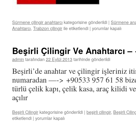
Sürmene çilingir anahtarcı
kategorisine gönderildi
|
Sürmene ana
Anahtarcı
,
Trabzon çilingir
ile etiketlendi
|
Sürmene
yorumlar kapalı
çilingir
ve
anahtarcı
Beşirli Çilingir Ve Anahtarcı 
0533
957
admin
tarafından
22 Eylül 2013
tarihinde gönderildi
61
Beşirli’de anahtar ve çilingir işleriniz i
58
için
numaradan —-> +90533 957 61 58 bize u
türlü çelik kapı, çelik kasa, araç kilidi 
açılır
Beşirli Çilingir
kategorisine gönderildi
|
beşirli cilingir
,
Beşirli Çili
etiketlendi
|
Beşirli
yorumlar kapalı
Çilingir
Ve