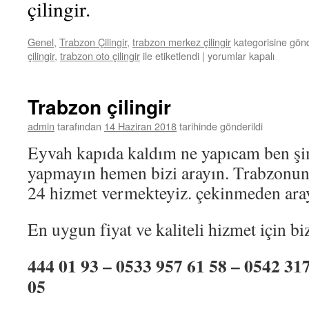
çilingir.
Genel
,
Trabzon Çilingir
,
trabzon merkez çilingir
kategorisine gönd
çilingir
,
trabzon oto çilingir
ile etiketlendi
|
Beşirli
yorumlar kapalı
Çilingir
için
Trabzon çilingir
admin
tarafından
14 Haziran 2018
tarihinde gönderildi
Eyvah kapıda kaldım ne yapıcam ben şi
yapmayın hemen bizi arayın. Trabzonun
24 hizmet vermekteyiz. çekinmeden ara
En uygun fiyat ve kaliteli hizmet için biz
444 01 93 – 0533 957 61 58 – 0542 31
05