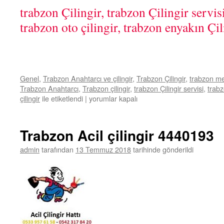
trabzon Çilingir, trabzon Çilingir servis
trabzon oto çilingir, trabzon enyakın Çil
Genel
,
Trabzon Anahtarcı ve çilingir
,
Trabzon Çilingir
,
trabzon mer
Trabzon Anahtarcı
,
Trabzon çilingir
,
trabzon Çilingir servisi
,
trabz
çilingir
ile etiketlendi
|
Trabzon
yorumlar kapalı
Çilingir
için
Trabzon Acil çilingir 4440193
admin
tarafından
13 Temmuz 2018
tarihinde gönderildi