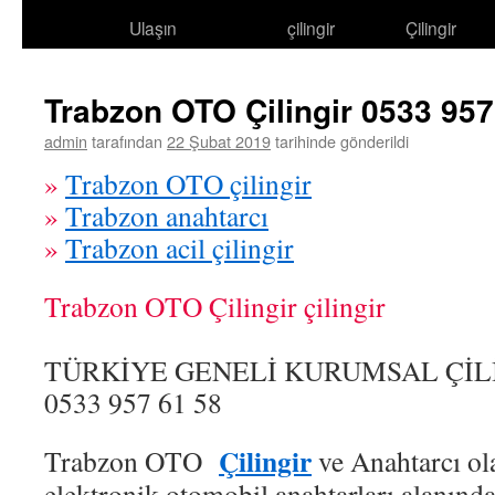
Ulaşın
çilingir
Çilingir
atla
Trabzon OTO Çilingir 0533 957
admin
tarafından
22 Şubat 2019
tarihinde gönderildi
»
Trabzon OTO çilingir
»
Trabzon anahtarcı
»
Trabzon acil çilingir
Trabzon OTO Çilingir çilingir
TÜRKİYE GENELİ KURUMSAL ÇİLİN
0533 957 61 58
Çilingir
Trabzon OTO
ve Anahtarcı ola
elektronik otomobil anahtarları alanın