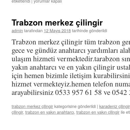
etiketlendi
|
Trabzon
yorumlar kapalı
çilingir
için
Trabzon merkez çilingir
admin
tarafından
12 Mayıs 2018
tarihinde gönderildi
Trabzon merkez çilingir tüm trabzon gen
gece ve gündüz anahtarcı yardımları alab
ulaşım hizmeti vermektedir.tarabzon sınır
yakın anahtarcı ve en yakın çilingir usta
için hemen bizimle iletişim kurabilirsin
hizmet vermekteyiz.hemen telefon numar
arayabilirsiniz 0533 957 61 58 ve 0542
trabzon merkez çilingir
kategorisine gönderildi
|
karadeniz çilingir
çilingir
,
trabzon en yakın anahtarcı
,
trabzon en yakın çilingir
ile e