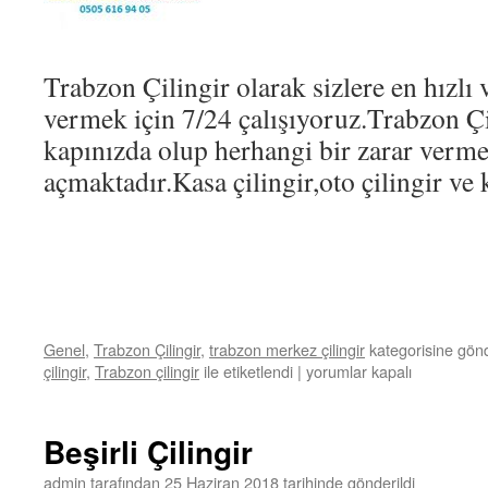
Trabzon Çilingir olarak sizlere en hızlı 
vermek için 7/24 çalışıyoruz.Trabzon Çi
kapınızda olup herhangi bir zarar verm
açmaktadır.Kasa çilingir,oto çilingir ve k
Genel
,
Trabzon Çilingir
,
trabzon merkez çilingir
kategorisine gönd
çilingir
,
Trabzon çilingir
ile etiketlendi
|
Trabzon
yorumlar kapalı
Acil
çilingir
4440193
Beşirli Çilingir
için
admin
tarafından
25 Haziran 2018
tarihinde gönderildi