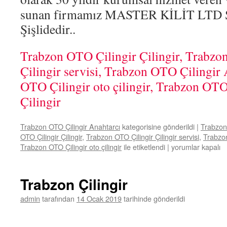
sunan firmamız MASTER KİLİT LTD ŞT
Şişlidedir..
Trabzon OTO Çilingir Çilingir, Trabzo
Çilingir servisi, Trabzon OTO Çilingir
OTO Çilingir oto çilingir, Trabzon OTO
Çilingir
Trabzon OTO Çilingir Anahtarcı
kategorisine gönderildi
|
Trabzon
OTO Çilingir Çilingir
,
Trabzon OTO Çilingir Çilingir servisi
,
Trabzon
Trabzon OTO Çilingir oto çilingir
ile etiketlendi
|
Trabzon
yorumlar kapalı
OTO
Çilingir
0533
Trabzon Çilingir
957
61
admin
tarafından
14 Ocak 2019
tarihinde gönderildi
58
için