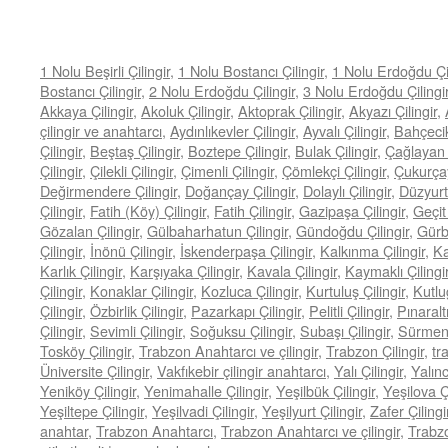
1 Nolu Beşirli Çilingir
,
1 Nolu Bostancı Çilingir
,
1 Nolu Erdoğdu Çil
Bostancı Çilingir
,
2 Nolu Erdoğdu Çilingir
,
3 Nolu Erdoğdu Çilingi
Akkaya Çilingir
,
Akoluk Çilingir
,
Aktoprak Çilingir
,
Akyazı Çilingir
,
çilingir ve anahtarcı
,
Aydınlıkevler Çilingir
,
Ayvalı Çilingir
,
Bahçecik
Çilingir
,
Beştaş Çilingir
,
Boztepe Çilingir
,
Bulak Çilingir
,
Çağlayan Ç
Çilingir
,
Çilekli Çilingir
,
Çimenli Çilingir
,
Çömlekçi Çilingir
,
Çukurçayı
Değirmendere Çilingir
,
Doğançay Çilingir
,
Dolaylı Çilingir
,
Düzyurt 
Çilingir
,
Fatih (Köy) Çilingir
,
Fatih Çilingir
,
Gazipaşa Çilingir
,
Geçit 
Gözalan Çilingir
,
Gülbaharhatun Çilingir
,
Gündoğdu Çilingir
,
Gürbu
Çilingir
,
İnönü Çilingir
,
İskenderpaşa Çilingir
,
Kalkınma Çilingir
,
Ka
Karlık Çilingir
,
Karşıyaka Çilingir
,
Kavala Çilingir
,
Kaymaklı Çilingi
Çilingir
,
Konaklar Çilingir
,
Kozluca Çilingir
,
Kurtuluş Çilingir
,
Kutlu
Çilingir
,
Özbirlik Çilingir
,
Pazarkapı Çilingir
,
Pelitli Çilingir
,
Pınaraltı
Çilingir
,
Sevimli Çilingir
,
Soğuksu Çilingir
,
Subaşı Çilingir
,
Sürmene
Tosköy Çilingir
,
Trabzon Anahtarcı ve çilingir
,
Trabzon Çilingir
,
tr
Üniversite Çilingir
,
Vakfıkebir çilingir anahtarcı
,
Yalı Çilingir
,
Yalınc
Yeniköy Çilingir
,
Yenimahalle Çilingir
,
Yeşilbük Çilingir
,
Yeşilova Çi
Yeşiltepe Çilingir
,
Yeşilvadi Çilingir
,
Yeşilyurt Çilingir
,
Zafer Çilingi
anahtar
,
Trabzon Anahtarcı
,
Trabzon Anahtarcı ve çilingir
,
Trabzo