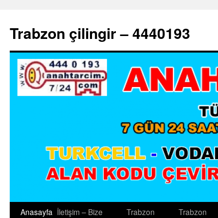
Trabzon çilingir – 4440193
Anasayfa
İletişim – Bize
Trabzon
Trabzon
İçeriğe