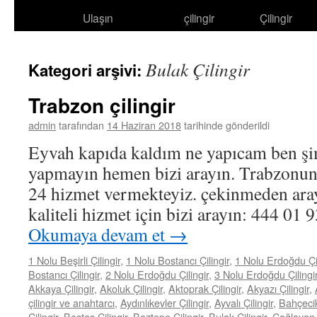
Ulaşın
çilingir
Çilingir
atla
Bulak Çilingir
Kategori arşivi:
Trabzon çilingir
admin
tarafından
14 Haziran 2018
tarihinde gönderildi
Eyvah kapıda kaldım ne yapıcam ben şi
yapmayın hemen bizi arayın. Trabzonun
24 hizmet vermekteyiz. çekinmeden aray
kaliteli hizmet için bizi arayın: 444 0
Okumaya devam et
→
1 Nolu Beşirli Çilingir
,
1 Nolu Bostancı Çilingir
,
1 Nolu Erdoğdu Çil
Bostancı Çilingir
,
2 Nolu Erdoğdu Çilingir
,
3 Nolu Erdoğdu Çilingi
Akkaya Çilingir
,
Akoluk Çilingir
,
Aktoprak Çilingir
,
Akyazı Çilingir
,
çilingir ve anahtarcı
,
Aydınlıkevler Çilingir
,
Ayvalı Çilingir
,
Bahçecik
Çilingir
,
Beştaş Çilingir
,
Boztepe Çilingir
,
Bulak Çilingir
,
Çağlayan Ç