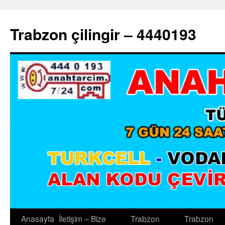
Trabzon çilingir – 4440193
Anasayfa
İletişim – Bize
Trabzon
Trabzon
İçeriğe