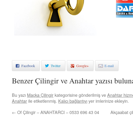
Facebook
Twitter
Google+
E-mail
Benzer Çilingir ve Anahtar yazısı bulu
Bu yazı
Maçka Çilingir
kategorisine gönderilmiş ve
Anahtar hizme
Anahtar
ile etiketlenmiş.
Kalıcı bağlantıyı
yer imlerinize ekleyin.
←
Of Çilingir – ANAHTARCI – 0533 696 43 04
Akçaabat çi