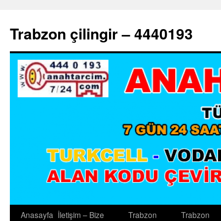
Trabzon çilingir – 4440193
Anasayfa
İletişim – Bize
Trabzon
Trabzon
İçeriğe