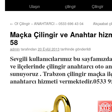
Ulaşın
çilingir
Çilingir
atla
←
Of Çilingir – ANAHTARCI – 0533 696 43 04
Akçaabat çi
Maçka Çilingir ve Anahtar hiz
58
admin
tarafından
20 Eylül 2013
tarihinde gönderildi
Sevgili kullanıcılarımız bu sayfamızda
ve ilçelerinde çilingir anahtarcı oto a
sunuyoruz . Trabzon çilingir maçka il
anahtarcı hizmeti vermektedir.0533 9